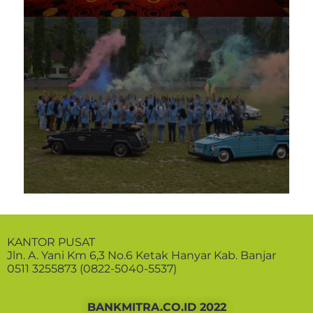
KANTOR PUSAT
Jln. A. Yani Km 6,3 No.6 Ketak Hanyar Kab. Banjar
0511 3255873 (0822-5040-5537)
BANKMITRA.CO.ID 2022