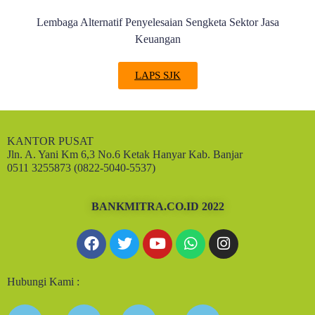
Lembaga Alternatif Penyelesaian Sengketa Sektor Jasa
Keuangan
LAPS SJK
KANTOR PUSAT
Jln. A. Yani Km 6,3 No.6 Ketak Hanyar Kab. Banjar
0511 3255873 (0822-5040-5537)
BANKMITRA.CO.ID 2022
Hubungi Kami :