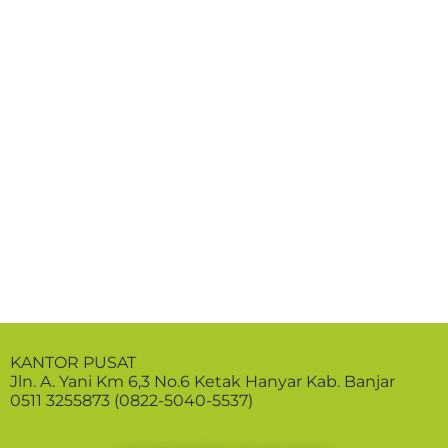
KANTOR PUSAT
Jln. A. Yani Km 6,3 No.6 Ketak Hanyar Kab. Banjar
0511 3255873 (0822-5040-5537)