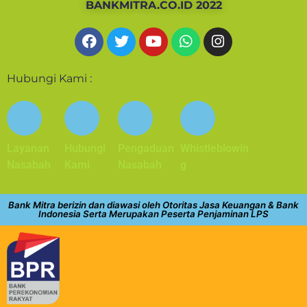
BANKMITRA.CO.ID 2022
Hubungi Kami :
Layanan
Hubungi
Pengaduan
Whistleblowin
Nasabah
Kami
Nasabah
g
Bank Mitra berizin dan diawasi oleh Otoritas Jasa Keuangan & Bank
Indonesia Serta Merupakan Peserta Penjaminan LPS