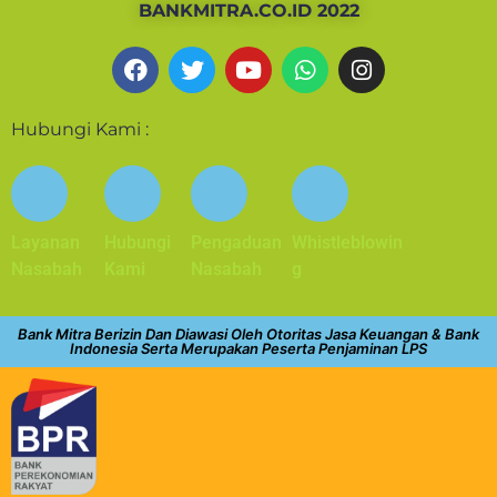
BANKMITRA.CO.ID 2022
Hubungi Kami :
Layanan
Hubungi
Pengaduan
Whistleblowin
Nasabah
Kami
Nasabah
g
Bank Mitra Berizin Dan Diawasi Oleh Otoritas Jasa Keuangan & Bank
Indonesia Serta Merupakan Peserta Penjaminan LPS