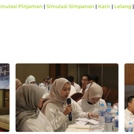
imulasi Pinjaman
|
Simulasi Simpanan
|
Karir
|
Lelang