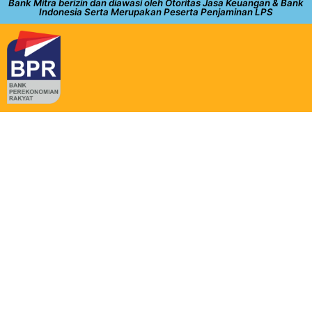
Bank Mitra berizin dan diawasi oleh Otoritas Jasa Keuangan & Bank
Indonesia Serta Merupakan Peserta Penjaminan LPS