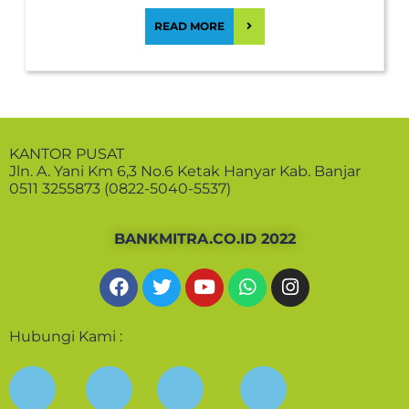
READ MORE
KANTOR PUSAT
Jln. A. Yani Km 6,3 No.6 Ketak Hanyar Kab. Banjar
0511 3255873 (0822-5040-5537)
BANKMITRA.CO.ID 2022
Hubungi Kami :