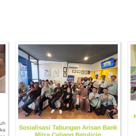
uh
Sosialisasi Tabungan Arisan Bank
ka
Mitra Cabang Batulicin