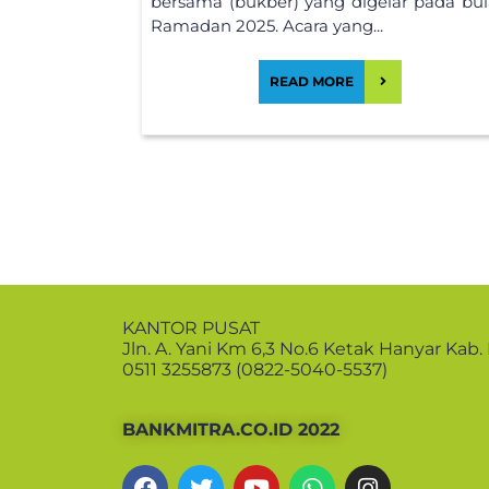
bersama (bukber) yang digelar pada bu
Ramadan 2025. Acara yang...
READ MORE
KANTOR PUSAT
Jln. A. Yani Km 6,3 No.6 Ketak Hanyar Kab.
0511 3255873 (0822-5040-5537)
BANKMITRA.CO.ID 2022