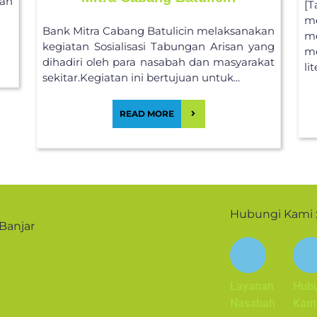
lan
[T
m
Bank Mitra Cabang Batulicin melaksanakan
m
kegiatan Sosialisasi Tabungan Arisan yang
m
dihadiri oleh para nasabah dan masyarakat
li
sekitar.Kegiatan ini bertujuan untuk...
READ MORE
Hubungi Kami 
 Banjar
Layanan
Hub
Nasabah
Kam