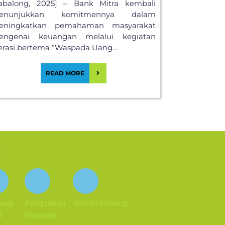
abalong, 2025] – Bank Mitra kembali
enunjukkan komitmennya dalam
eningkatkan pemahaman masyarakat
engenai keuangan melalui kegiatan
terasi bertema “Waspada Uang...
READ MORE
:
ungi
Pengaduan
Whistleblowing
i
Nasabah