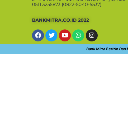
0511 3255873 (0822-5040-5537)
BANKMITRA.CO.ID 2022
Bank Mitra Berizin Dan