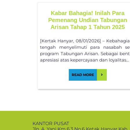
Kabar Bahagia! Inilah Para
Pemenang Undian Tabungan
Arisan Tahap 1 Tahun 2025
[Kertak Hanyar, 08/01/2026] – Kebahagi
tengah menyelimuti para nasabah se
program Tabungan Arisan. Sebagai ben
apresiasi atas kepercayaan dan loyalitas...
READ MORE
KANTOR PUSAT
Jln. A. Yani Km 6,3 No.6 Ketak Hanyar Kab.