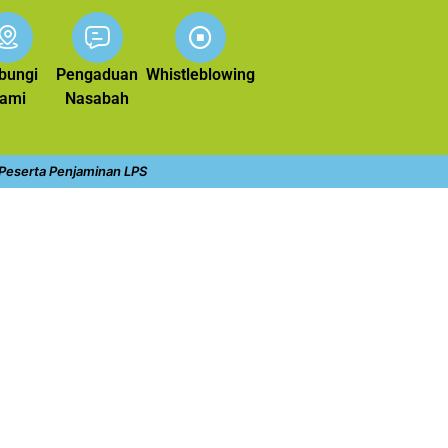
bungi
Pengaduan
Whistleblowing
ami
Nasabah
 Peserta Penjaminan LPS