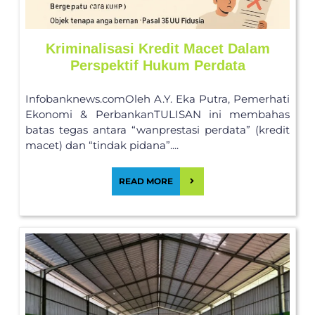
Kriminalisasi Kredit Macet Dalam
Perspektif Hukum Perdata
Infobanknews.comOleh A.Y. Eka Putra, Pemerhati
Ekonomi & PerbankanTULISAN ini membahas
batas tegas antara “wanprestasi perdata” (kredit
macet) dan “tindak pidana”....
READ MORE