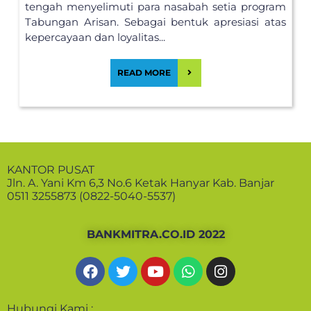
tengah menyelimuti para nasabah setia program
Tabungan Arisan. Sebagai bentuk apresiasi atas
kepercayaan dan loyalitas...
READ MORE
KANTOR PUSAT
Jln. A. Yani Km 6,3 No.6 Ketak Hanyar Kab. Banjar
0511 3255873 (0822-5040-5537)
BANKMITRA.CO.ID 2022
Hubungi Kami :