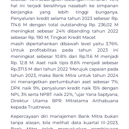
hal ini terjadi beralihnya nasabah ke simpanan
berjangka yang lebih tinggi bunganya.
Penyaluran kredit selama tahun 2023 sebesar Rp.
174.6 M dengan total outstanding Rp. 236,02 M
meningkat sebesar 24% dibanding tahun 2022
sebesar Rp. 190 M; Tingkat Kredit Macet
masih dipertahankan dibawah level yaitu 3.76%.
Untuk profitabilitas pada tahun 2023 ini
meningkat sebesar 10.8% dari Rp.11.6 M menjadi
Rp. 12.8 M. Aset naik tipis 8.6% menjadi sebesar
Rp.371.5 M dari tahun 2022 ‘Merujuk capaian pada
tahun 2023, maka Bank Mitra untuk tahun 2024
ini menargetkan pertumbuhan aset sebesar 7%;
DPK naik 9%, penyaluran kredit naik 15% dengan
NPL 3% serta NPBT naik 22%, “ujar Yana Saptyana,
Direktur Utama BPR Mitratama Arthabuana
kepada Trustnews.
Kepercayaan diri manajemen Bank Mitra bukan
tanpa alasan, bila melihat data kuartal III-2023,
Bank Mitra telah menyalurkan pembiayaan